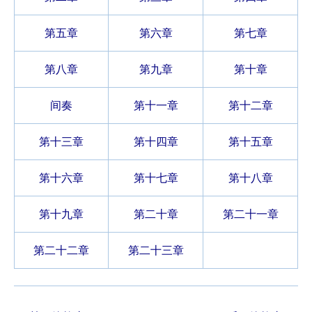
第五章
第六章
第七章
第八章
第九章
第十章
间奏
第十一章
第十二章
第十三章
第十四章
第十五章
第十六章
第十七章
第十八章
第十九章
第二十章
第二十一章
第二十二章
第二十三章