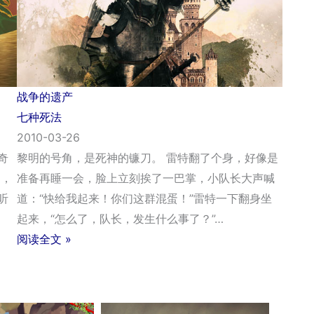
战争的遗产
七种死法
2010-03-26
奇
黎明的号角，是死神的镰刀。 雷特翻了个身，好像是
同，
准备再睡一会，脸上立刻挨了一巴掌，小队长大声喊
听
道：“快给我起来！你们这群混蛋！”雷特一下翻身坐
起来，“怎么了，队长，发生什么事了？”…
阅读全文 »