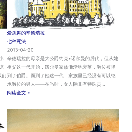
爱跳舞的辛德瑞拉
七种死法
2013-04-20
小
辛德瑞拉的母亲是大公爵约克•诺尔曼的后代，但从她
掠
祖父这一代开始，诺尔曼家族渐渐地衰落，爵位被降
贩们
到了伯爵。而到了她这一代，家族里已经没有可以继
承爵位的男人——在当时，女人除非有特殊贡…
阅读全文 »