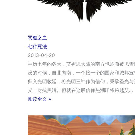
恶魔之血
七种死法
2013-04-20
神历七年的冬天，艾姆思大陆的南方也逐渐被飞雪
没的时候，自北向南，一个接一个的国家和城邦宣
归入光明教廷，将光明三神作为信仰，秉承圣光与
义，对抗黑暗。但就在这股信仰热潮即将跨越艾…
阅读全文 »