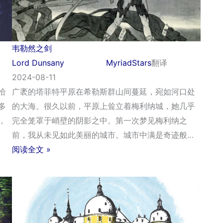
韦勒然之剑
Lord Dunsany
MyriadStars
翻译
2024-08-11
广袤的塔菲特平原在希勒斯群山间蔓延，宛如河口处
恰
的大海。很久以前，平原上耸立着梅利纳城，她几乎
多
完全笼罩于峭壁的阴影之中。第一次梦见梅利纳之
，
前，我从未见如此美丽的城市。城市中满是奇迹般…
阅读全文 »