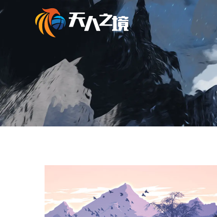
跳
至
内
容