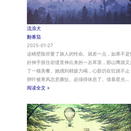
流浪犬
翻番茄
2025-01-27
这峭壁险些要了旅人的性命。就差一点，如果不是
好伸手抓住岩缝里伸出来的一丛草茎，那山鹰就又
了一顿美餐。她感到精疲力竭，心脏仍在狂跳不止
肺叶被寒风恣意撕扯。必须得休息了。借着星光…
阅读全文 »