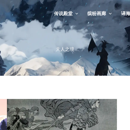
传说殿堂
缤纷画廊
译
天人之境