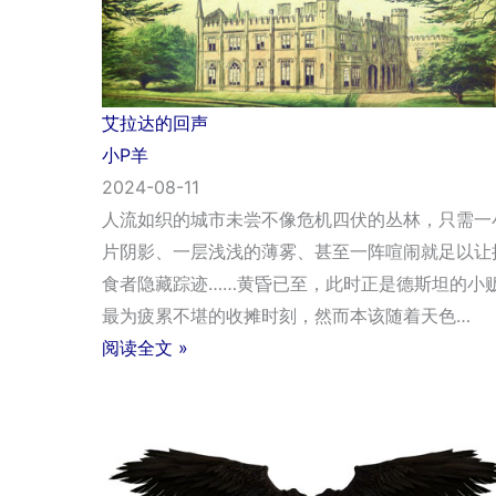
艾拉达的回声
小P羊
2024-08-11
人流如织的城市未尝不像危机四伏的丛林，只需一
片阴影、一层浅浅的薄雾、甚至一阵喧闹就足以让
食者隐藏踪迹……黄昏已至，此时正是德斯坦的小
最为疲累不堪的收摊时刻，然而本该随着天色…
阅读全文 »