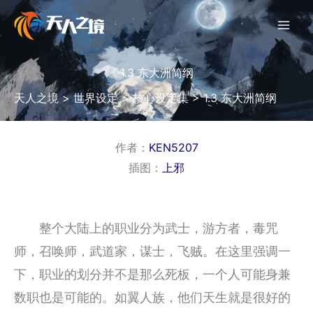
跳
至
内
容
1.3 东大洲简纲
天人之境
>
世界设定
>
核心设定集
>
1.3 东大洲简纲
作者：
KEN5207
插图：
上邪
整个大陆上的职业分为武士，游方者，毒咒
师，召唤师，武道家，谋士，飞贼。在这里强调一
下，职业的划分并不是那么死板，一个人可能身兼
数职也是可能的。如翼人族，他们天生就是很好的