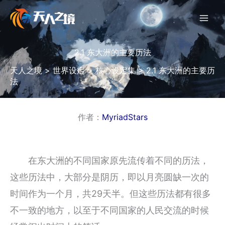
跳
至
内
容
2.1 东大洲的主要历法
天人之境
>
世界设定
>
核心设定集
>
2.1 东大洲的主要历
法
作者：
MyriadStars
在东大洲的不同国家原先流传着不同的历法，
这些历法中，大部分是阴历，即以月亮圆缺一次的
时间作为一个月，共29天半。但这些历法都有很多
不一致的地方，以至于不同国家的人民交流的时候