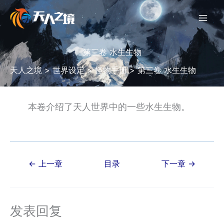
跳
至
内
容
第三卷 水生生物
天人之境
>
世界设定
>
怪物手册
>
第三卷 水生生物
本卷介绍了天人世界中的一些水生生物。
Post
←
上一章
目录
下一章
→
navigation
发表回复