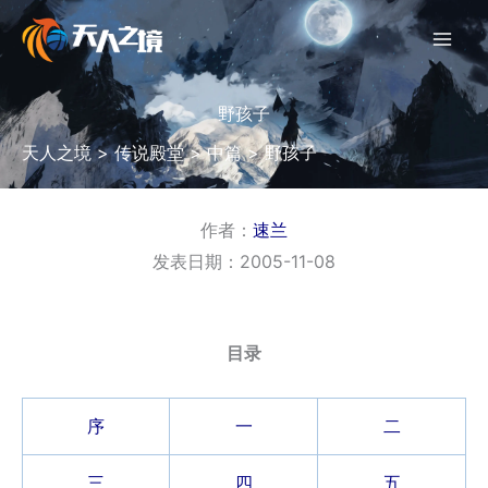
跳
至
内
容
野孩子
天人之境
>
传说殿堂
>
中篇
>
野孩子
作者：
速兰
发表日期：2005-11-08
目录
序
一
二
三
四
五