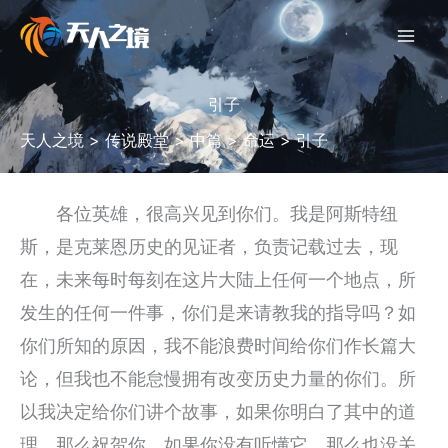
跳
至
内
容
引子
天人之境
>
传说殿堂
>
中篇
>
命运
>
引子
各位英雄，很高兴见到你们。我是阿斯特纽
斯，是克莱恩历史的见证者，负责记载过去，现
在，未来每时每刻在这片大陆上任何一个地点，所
发生的任何一件事，你们是来请教我的指导吗？如
你们所知的原因，我不能浪费时间给你们作长篇大
论，但我也不能怠慢拥有改变历史力量的你们。所
以我决定给你们讲个故事，如果你明白了其中的道
理，那么祝贺你。如果你没有听懂它，那么也没关