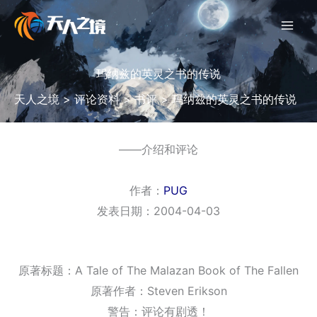
跳
至
内
容
玛纳兹的英灵之书的传说
天人之境
>
评论资料
>
书评
>
玛纳兹的英灵之书的传说
――介绍和评论
作者：
PUG
发表日期：2004-04-03
原著标题：A Tale of The Malazan Book of The Fallen
原著作者：Steven Erikson
警告：评论有剧透！