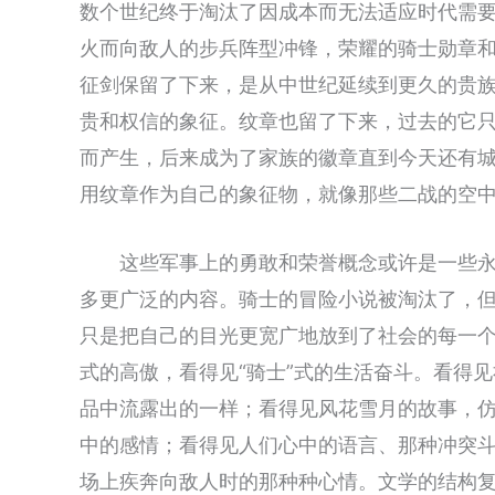
数个世纪终于淘汰了因成本而无法适应时代需
火而向敌人的步兵阵型冲锋，荣耀的骑士勋章
征剑保留了下来，是从中世纪延续到更久的贵
贵和权信的象征。纹章也留了下来，过去的它
而产生，后来成为了家族的徽章直到今天还有
用纹章作为自己的象征物，就像那些二战的空
这些军事上的勇敢和荣誉概念或许是一些
多更广泛的内容。骑士的冒险小说被淘汰了，
只是把自己的目光更宽广地放到了社会的每一个
式的高傲，看得见“骑士”式的生活奋斗。看得
品中流露出的一样；看得见风花雪月的故事，
中的感情；看得见人们心中的语言、那种冲突
场上疾奔向敌人时的那种种心情。文学的结构