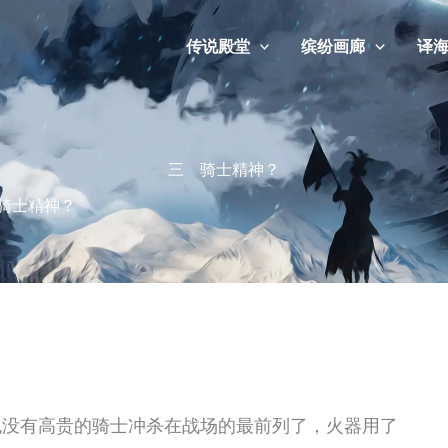
传说殿堂
缤纷画廊
译
三 骑士精神？
骑士精神？
也没有高贵的骑士冲杀在战场的最前列了，火器用了