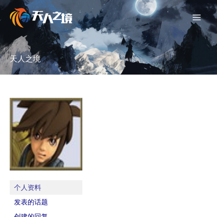
跳
至
内
容
天人之境
个人资料
发表的话题
创建的回复