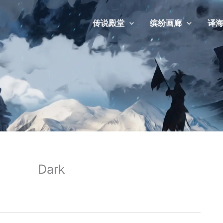
传说殿堂
缤纷画廊
译
Dark