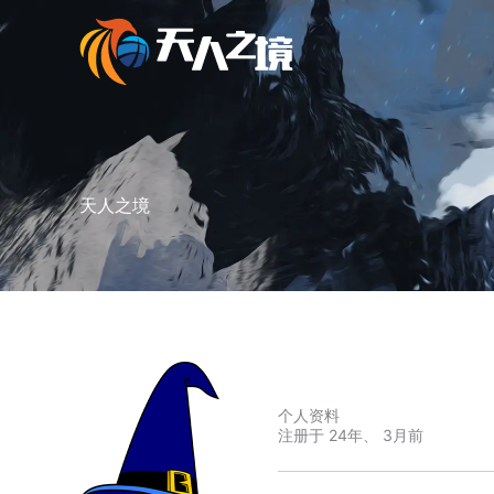
跳
至
内
容
天人之境
个人资料
注册于 24年、 3月前