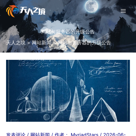
跳
至
内
容
网站与服务器的升级公告
天人之境
>
网站新闻
>
网站与服务器的升级公告
发表评论
/
网站新闻
/ 作者：
MyriadStars
/
2026-06-