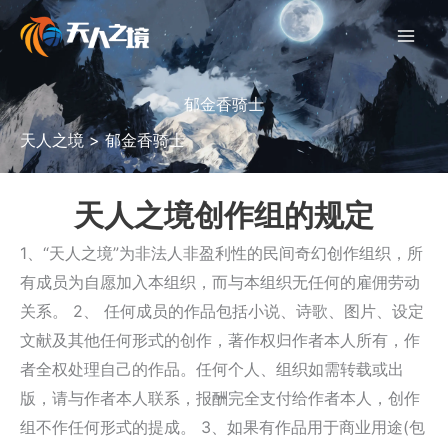
跳
至
内
容
郁金香骑士
天人之境
>
郁金香骑士
天人之境创作组的规定
1、“天人之境”为非法人非盈利性的民间奇幻创作组织，所
有成员为自愿加入本组织，而与本组织无任何的雇佣劳动
关系。 2、 任何成员的作品包括小说、诗歌、图片、设定
文献及其他任何形式的创作，著作权归作者本人所有，作
者全权处理自己的作品。任何个人、组织如需转载或出
版，请与作者本人联系，报酬完全支付给作者本人，创作
组不作任何形式的提成。 3、如果有作品用于商业用途(包