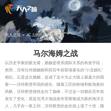
跳
至
内
容
JC上的h__l
天人之境
>
JC上的h__l
马尔海姆之战
以历史学家的眼光看，婚姻是维系国际关系的有效手段，
然而，没有任何婚姻能和四百年前那场著名的“小丑婚礼”
相比。正是这次婚姻，促成了迄今为止大陆上最庞大的国
家——沃特斯堡帝国的诞生。随着工匠的铁锤和航海家的
风帆，沃特斯堡很快走向了巅峰，不过这一切都在百年前
发生了变化：莫提克湾大海战使布雷斯顿成为新的海洋主
人，几乎在一夜之间，沃特斯堡的金价就上涨了十倍，随