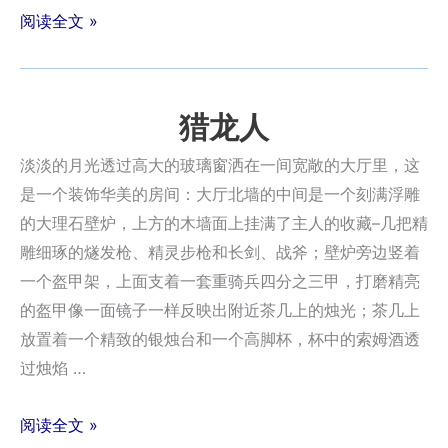
阅读全文 »
猎龙人
淡淡的月光透过高大的玻璃窗洒在一间宽敞的大厅里，这
是一个装饰华美的房间：大厅北墙的中间是一个刻满浮雕
的大理石壁炉，上方的木墙面上挂满了主人的收藏–几把精
雕细琢的燧发枪、精灵步枪和长剑、战斧；壁炉旁边竖着
一个盔甲架，上面支着一套重骑兵四分之三甲，打磨精亮
的盔甲像一面镜子一样反映出附近茶几上的烛光；茶几上
放置着一个精致的银烛台和一个高脚杯，杯中的索姆酒透
过烛焰 …
阅读全文 »