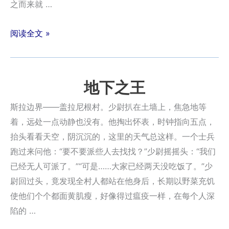
之而来就 …
阅读全文 »
地下之王
斯拉边界——盖拉尼根村。少尉扒在土墙上，焦急地等
着，远处一点动静也没有。他掏出怀表，时钟指向五点，
抬头看看天空，阴沉沉的，这里的天气总这样。一个士兵
跑过来问他：“要不要派些人去找找？”少尉摇摇头：“我们
已经无人可派了。”“可是……大家已经两天没吃饭了。”少
尉回过头，竟发现全村人都站在他身后，长期以野菜充饥
使他们个个都面黄肌瘦，好像得过瘟疫一样，在每个人深
陷的 …