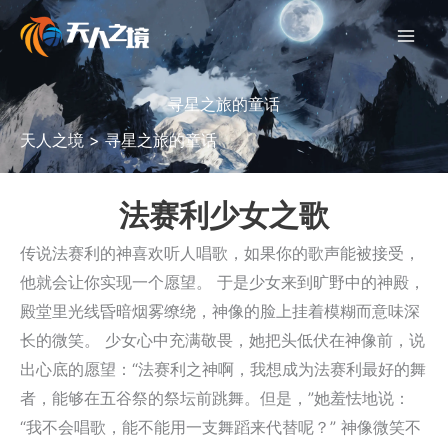
跳
至
内
容
寻星之旅的童话
天人之境
>
寻星之旅的童话
法赛利少女之歌
传说法赛利的神喜欢听人唱歌，如果你的歌声能被接受，
他就会让你实现一个愿望。 于是少女来到旷野中的神殿，
殿堂里光线昏暗烟雾缭绕，神像的脸上挂着模糊而意味深
长的微笑。 少女心中充满敬畏，她把头低伏在神像前，说
出心底的愿望：“法赛利之神啊，我想成为法赛利最好的舞
者，能够在五谷祭的祭坛前跳舞。但是，”她羞怯地说：
“我不会唱歌，能不能用一支舞蹈来代替呢？” 神像微笑不