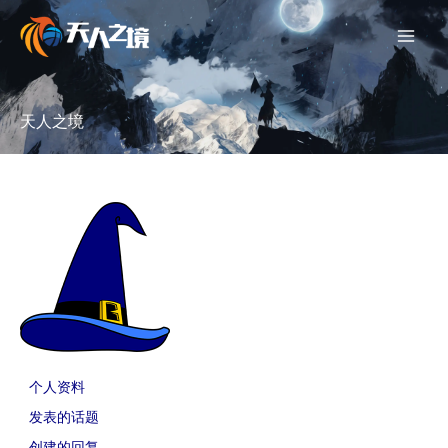
跳
至
内
容
天人之境
个人资料
发表的话题
创建的回复