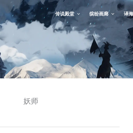
传说殿堂
缤纷画廊
译
妖师