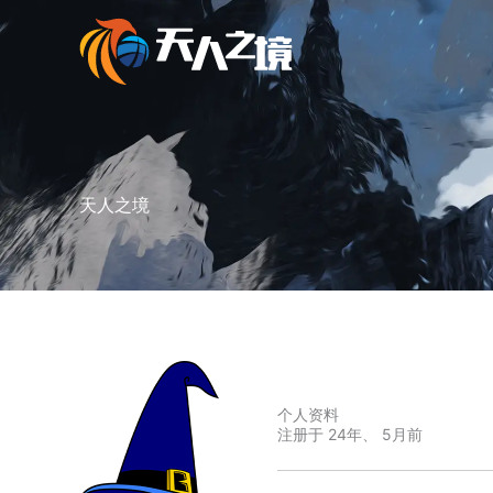
跳
至
内
容
天人之境
个人资料
注册于 24年、 5月前