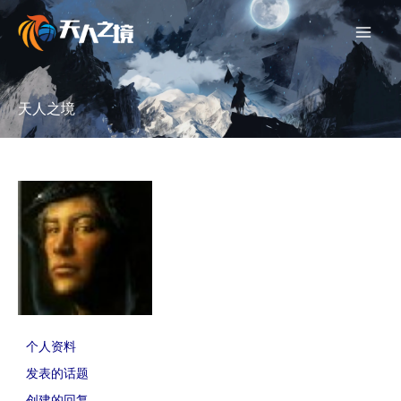
跳
至
内
容
天人之境
个人资料
发表的话题
创建的回复