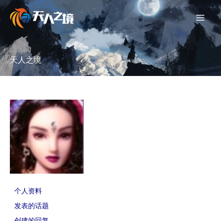
跳
至
内
容
天人之境
个人资料
发表的话题
创建的回复