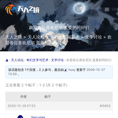
跳
至
内
容
欢迎各位喜欢尼尔 盖曼的同好们
天人之境
>
天人论坛
>
奇幻文学与艺术
>
文学讨论
>
欢
迎各位喜欢尼尔 盖曼的同好们
›
天人论坛
›
奇幻文学与艺术
›
文学讨论
›
欢迎各位喜欢尼尔 盖曼的同好们
该话题包含 1个回复，2 人参与，最后由
husy
更新于
2006-10-27
13:30
。
正在查看 2 个帖子：1-2 (共 2 个帖子)
作者
帖子
2006-10-26 07:53
#3403
fancylala