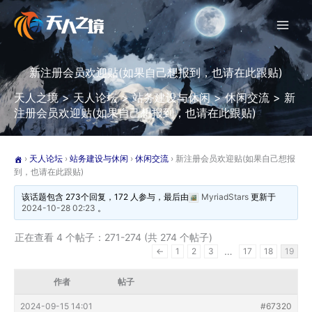
跳
至
内
容
新注册会员欢迎贴(如果自己想报到，也请在此跟贴)
天人之境
>
天人论坛
>
站务建设与休闲
>
休闲交流
>
新
注册会员欢迎贴(如果自己想报到，也请在此跟贴)
›
天人论坛
›
站务建设与休闲
›
休闲交流
›
新注册会员欢迎贴(如果自己想报
到，也请在此跟贴)
该话题包含 273个回复，172 人参与，最后由
MyriadStars
更新于
2024-10-28 02:23
。
正在查看 4 个帖子：271-274 (共 274 个帖子)
…
←
1
2
3
17
18
19
作者
帖子
2024-09-15 14:01
#67320