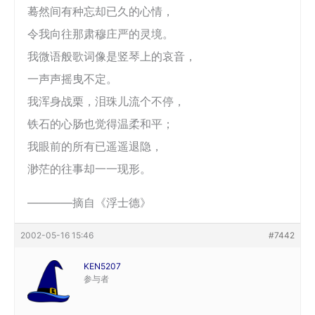
蓦然间有种忘却已久的心情，
令我向往那肃穆庄严的灵境。
我微语般歌词像是竖琴上的哀音，
一声声摇曳不定。
我浑身战栗，泪珠儿流个不停，
铁石的心肠也觉得温柔和平；
我眼前的所有已遥遥退隐，
渺茫的往事却一一现形。
――――摘自《浮士德》
2002-05-16 15:46
#7442
KEN5207
参与者