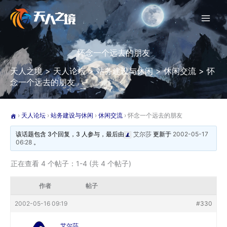
跳
至
内
容
怀念一个远去的朋友
天人之境
>
天人论坛
>
站务建设与休闲
>
休闲交流
>
怀
念一个远去的朋友
›
天人论坛
›
站务建设与休闲
›
休闲交流
›
怀念一个远去的朋友
该话题包含 3个回复，3 人参与，最后由
艾尔莎
更新于
2002-05-17
06:28
。
正在查看 4 个帖子：1-4 (共 4 个帖子)
作者
帖子
2002-05-16 09:19
#330
艾尔莎