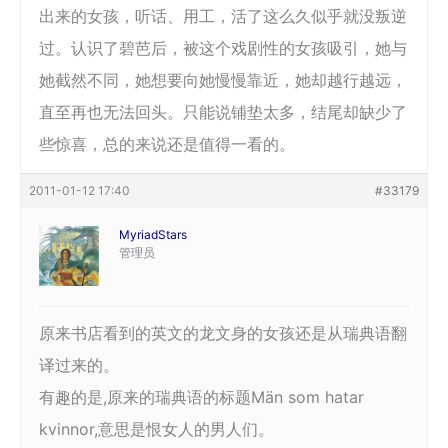
出来的女孩，听话、用工，活了这么久似乎就没叛逆
过。认识了碧芭后，被这个戏剧性的女孩吸引，她与
她截然不同，她想要向她慢慢靠近，她却越行越远，
直至再也无法回头。只能说铺垫太多，结尾却缺少了
些惊喜，总的来说还是值得一看的。
2011-01-12 17:40
#33179
MyriadStars
管理员
原来书店看到的英文的龙文身的女孩还是从瑞典语翻
译过来的。
有趣的是,原来的瑞典语的标题Män som hatar
kvinnor,意思是恨女人的男人们。