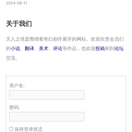
2024-08-11
关于我们
天人之境是围绕着奇幻创作展开的网站。欢迎欣赏会员们
的
小说
、
翻译
、
美术
、
评论
等作品，也欢迎
投稿
和到
论坛
交流。
用户名:
密码:
保持登录状态