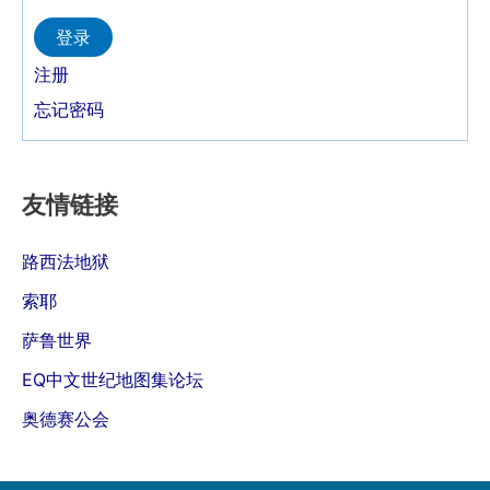
Alternative:
登录
注册
忘记密码
友情链接
路西法地狱
索耶
萨鲁世界
EQ中文世纪地图集论坛
奥德赛公会