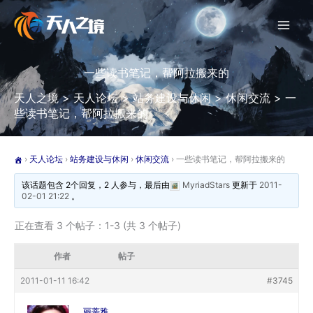
跳
至
内
容
一些读书笔记，帮阿拉搬来的
天人之境
>
天人论坛
>
站务建设与休闲
>
休闲交流
>
一
些读书笔记，帮阿拉搬来的
›
天人论坛
›
站务建设与休闲
›
休闲交流
›
一些读书笔记，帮阿拉搬来的
该话题包含 2个回复，2 人参与，最后由
MyriadStars
更新于
2011-
02-01 21:22
。
正在查看 3 个帖子：1-3 (共 3 个帖子)
作者
帖子
2011-01-11 16:42
#3745
丽蒂雅