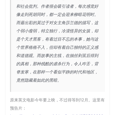
和社会批判。作者很会吸引读者，每次感觉好
像走到死胡同时，都一定会迎来柳暗花明时。
而最出彩的莫过于对女主角莎兰德的描写，这
个弱小瘦弱，特立独行，冷漠怪异的女孩，却
是个天才黑客，有着过目不忘的本事，她与这
个世界格格不入，但却有着自己独特的正义感
和道德观。而故事的主线，在抽丝剥茧后得到
的真相，那种残酷的虐杀行为，令人咋舌，背
脊发寒，在那样一个看似平静的时代和地区，
竟然隐藏着如此的黑暗。
原来英文电影今年要上映，不过得等到12月。这里有
预告片：