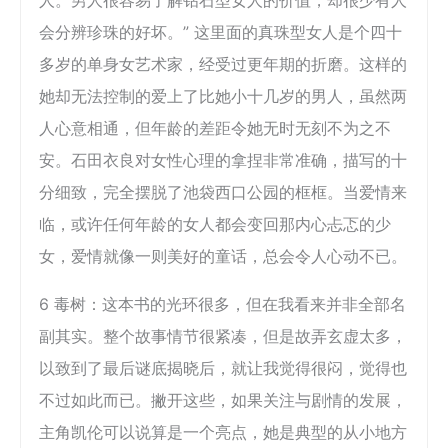
人。男人很容易了解钻石型女人的价值，却很少有人
会分辨珍珠的好坏。” 这里面的真珠型女人是个四十
多岁的单身女艺术家，经受过更年期的折磨。这样的
她却无法控制的爱上了比她小十几岁的男人，虽然两
人心意相通，但年龄的差距令她无时无刻不为之不
安。石田衣良对女性心理的拿捏非常准确，描写的十
分细致，完全摆脱了池袋西口公园的框框。当爱情来
临，或许任何年龄的女人都会变回那内心忐忑的少
女，爱情就像一则美好的童话，总会令人心动不已。
6 毒树：这本书的光环很多，但在我看来并非全部名
副其实。整个故事情节很紧凑，但是故弄玄虚太多，
以致到了最后谜底揭晓后，就让我觉得很闷，觉得也
不过如此而已。撇开这些，如果关注与剧情的发展，
主角凯伦可以说算是一个亮点，她是典型的从小地方