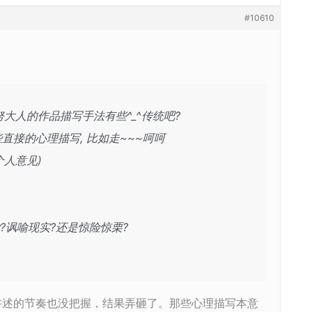
#10610
大人的作品描写手法有些^_^传统吧?
直接的心理描写, 比如走~~~呵呵
个人意见)
?讽喻现实?还是惊险惊栗?
讲述的节奏也没把握，结果弄砸了。那些心理描写本意