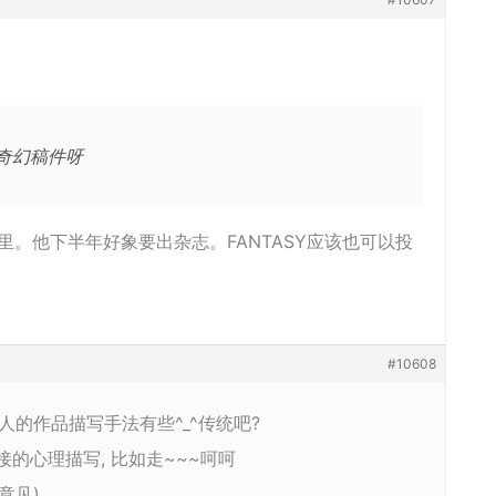
奇幻稿件呀
里。他下半年好象要出杂志。FANTASY应该也可以投
#10608
的作品描写手法有些^_^传统吧?
的心理描写, 比如走~~~呵呵
意见)