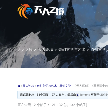
跳
至
内
容
天人之境
>
天人论坛
>
奇幻文学与艺术
>
原创文学
›
天人论坛
›
奇幻文学与艺术
›
原创文学
›
〔天人原创〕《暴风雨中的
该话题包含 131个回复，27 人参与，最后由
lemony
更新于
2015
正在查看 12 个帖子：121-132 (共 132 个帖子)