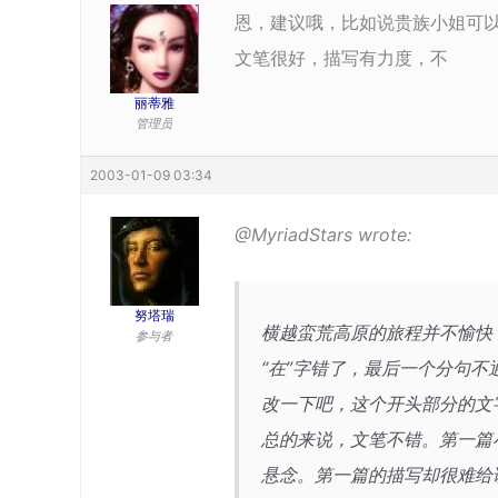
恩，建议哦，比如说贵族小姐可
文笔很好，描写有力度，不
丽蒂雅
管理员
2003-01-09 03:34
@MyriadStars wrote:
努塔瑞
横越蛮荒高原的旅程并不愉快
参与者
“在”字错了，最后一个分句不
改一下吧，这个开头部分的文
总的来说，文笔不错。第一篇
悬念。第一篇的描写却很难给