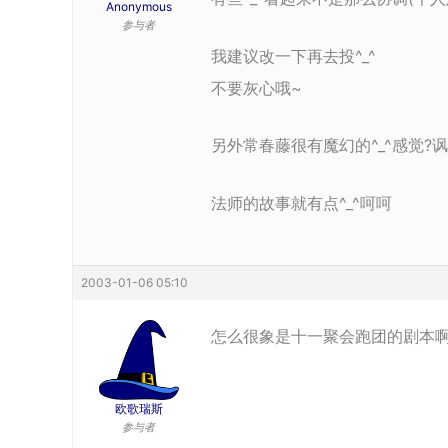
Anonymous
参与者
我建议改一下再去投^_^
不要灰心哦~
另外常春藤很有魔幻的^_^感觉?
法师的故事就有点^_^呵呵
2003-01-06 05:10
怎么很象是十一聚会跑团的剧本
欧歌瑞斯
参与者