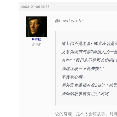
2003-01-06 06:35
@huwd wrote:
努塔瑞
情节倒不是老套~或者应该是努
参与者
文章为调节气氛?而插入的一些
有些^_^看起来不是那么协调(
我建议改一下再去投^_^
不要灰心哦~
另外常春藤很有魔幻的^_^感觉
法师的故事就有点^_^呵呵
说的有理，是不太会讲故事。对