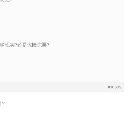
讽喻现实?还是惊险惊栗?
#10609
啊？