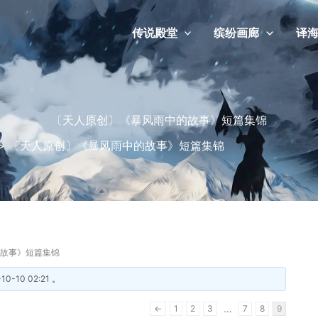
传说殿堂
缤纷画廊
译
〔天人原创〕《暴风雨中的故事》短篇集锦
>
〔天人原创〕《暴风雨中的故事》短篇集锦
故事》短篇集锦
-10-10 02:21
。
…
←
1
2
3
7
8
9