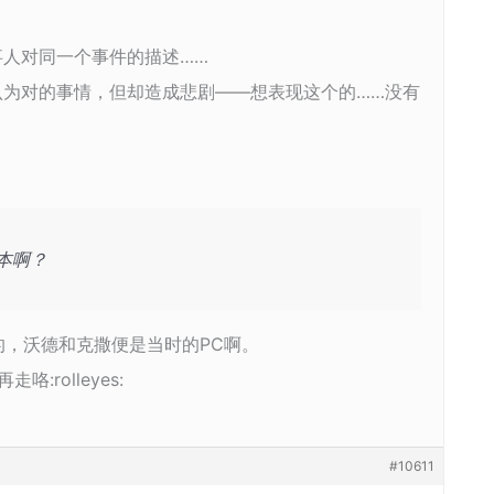
人对同一个事件的描述……
认为对的事情，但却造成悲剧――想表现这个的……没有
本啊？
的，沃德和克撒便是当时的PC啊。
rolleyes:
#10611