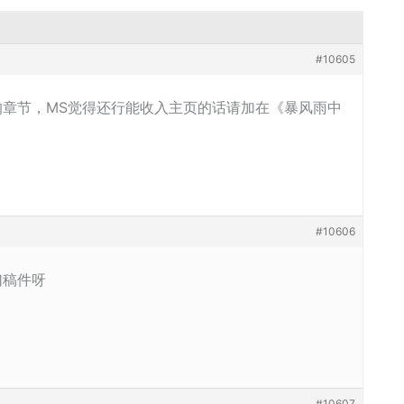
#10605
章节，MS觉得还行能收入主页的话请加在《暴风雨中
#10606
幻稿件呀
#10607