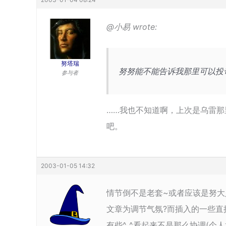
@小易 wrote:
努塔瑞
努努能不能告诉我那里可以投
参与者
……我也不知道啊，上次是乌雷那
吧。
2003-01-05 14:32
情节倒不是老套~或者应该是努大人
文章为调节气氛?而插入的一些直接
有些^_^看起来不是那么协调(个人