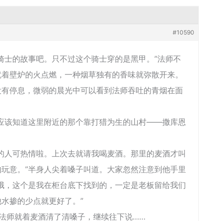
#10590
士的故事吧。只不过这个骑士穿的是黑甲。”法师不
就着壁炉的火点燃，一种烟草独有的香味就弥散开来。
停息，微弱的晨光中可以看到法师吞吐的青烟在面
该知道这里附近的那个靠打猎为生的山村――撒库恩
人可热情啦。上次去就请我喝麦酒。那里的麦酒才叫
玩意。”半身人尖着嗓子叫道。大家忽然注意到他手里
哦，这个是我在柜台底下找到的，一定是老板留给我们
水掺的少点就更好了。”
师就着麦酒清了清嗓子，继续往下说……