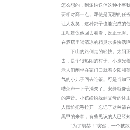
怎么想的，到派纳送信这种小事
要相对高一点。即使是无聊的任
让人发笑，这种鸽子也能完成的
主动建议他回去看看，反正无聊
在酒店里喝清凉的精灵水多快活
下山的路倒走的轻快。太阳正在
去，是个很热闹的村子。小孩光
老人们闲坐在家门口就着夕阳和
气的小儿子回去吃饭。可是当加
嘈杂声一下子消失了。安静就像
的声音。小孩纷纷躲到父母的怀
人慌忙把弓拉开，忘记了这种箭
黑甲的来客，有些见识的人已经
“为了胡赫！”突然，一个披散