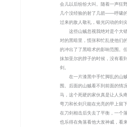
会儿以后纷纷大叫。随着一声狂
几个没经验的射了几箭――呼啸
过来的敌人敬礼，银光闪动的剑
这些山贼忽视我绝对是个大错误
对的黑暗里，慌张和忙乱使他们
的冲出了了黑暗术的影响范围。
抹加亚尔的脖子的时候，没有看
剑。
在一片漆黑中手忙脚乱的山贼慢
围。后面的山贼看不到前面的情
马，这个死硬的家伙真是让人头
弯刀和长剑只能在光亮的甲上留
在刀剑相击后失去了平衡，一个
也乐得在角落看他大发神威，看