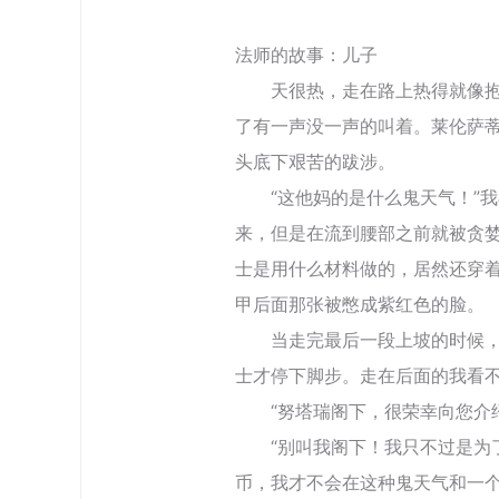
法师的故事：儿子
天很热，走在路上热得就像抱着
了有一声没一声的叫着。莱伦萨
头底下艰苦的跋涉。
“这他妈的是什么鬼天气！”我
来，但是在流到腰部之前就被贪
士是用什么材料做的，居然还穿
甲后面那张被憋成紫红色的脸。
当走完最后一段上坡的时候，我
士才停下脚步。走在后面的我看
“努塔瑞阁下，很荣幸向您介绍
“别叫我阁下！我只不过是为了
币，我才不会在这种鬼天气和一