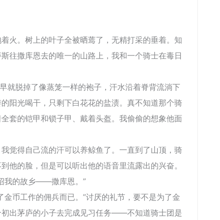
火。树上的叶子全被晒蔫了，无精打采的垂着。知
蒂斯往撒库恩去的唯一的山路上，我和一个骑士在毒日
早就脱掉了像蒸笼一样的袍子，汗水沿着脊背流淌下
婪的阳光喝干，只剩下白花花的盐渍。真不知道那个骑
着全套的铠甲和锁子甲、戴着头盔。我偷偷的想象他面
觉得自己流的汗可以养鲸鱼了。一直到了山顶，骑
不到他的脸，但是可以听出他的语音里流露出的兴奋。
我的故乡――撒库恩。”
金币工作的佣兵而已。”讨厌的礼节，要不是为了金
个初出茅庐的小子去完成见习任务――不知道骑士团是