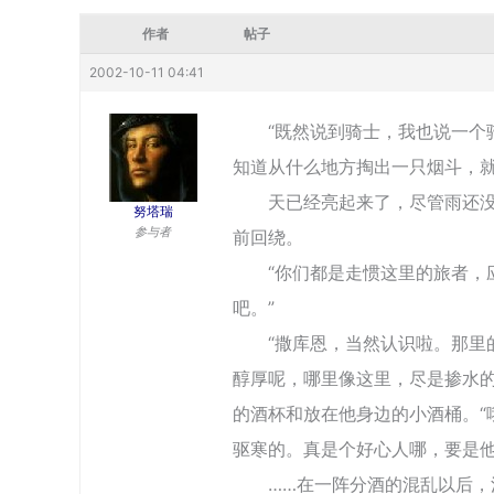
作者
帖子
2002-10-11 04:41
“既然说到骑士，我也说一个骑
知道从什么地方掏出一只烟斗，
天已经亮起来了，尽管雨还没有
努塔瑞
参与者
前回绕。
“你们都是走惯这里的旅者，应
吧。”
“撒库恩，当然认识啦。那里的
醇厚呢，哪里像这里，尽是掺水的
的酒杯和放在他身边的小酒桶。“
驱寒的。真是个好心人哪，要是他
……在一阵分酒的混乱以后，法