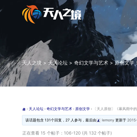
跳
至
内
容
天人之境
>
天人论坛
>
奇幻文学与艺术
>
原创文学
›
天人论坛
›
奇幻文学与艺术
›
原创文学
›
〔天人原创〕《暴风雨中的
该话题包含 131个回复，27 人参与，最后由
lemony
更新于
2015
正在查看 15 个帖子：106-120 (共 132 个帖子)