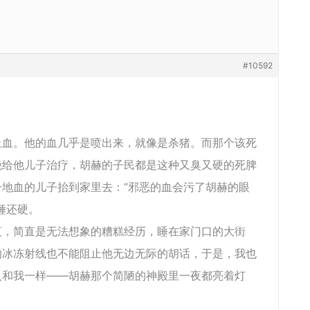
#10592
。他的血几乎是喷出来，就像是杀猪。而那个该死
绝给他儿子治疗，胡赫的子民都是这种又臭又硬的死脾
地血的儿子抬到家里去：“邪恶的血会污了胡赫的眼
锤还硬。
简直是无法想象的糟糕经历，睡在家门口的大街
的冰冻射线也不能阻止他无边无际的胡话，于是，我也
人和我一样――胡赫那个简陋的神殿里一夜都亮着灯