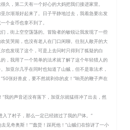
久，第二天有一个好心的大妈把我们接进家里。
尔渐渐好起来了。日子平静地过去，我着急要出发
就一个金币也拿不到了。
，街上空空荡荡的。冒险者的敏锐让我发现了一些
的欢笑哭闹，也没有老人在门口闲聊。往别人敞开的大
亚尔也发现了这个，可是上去问时只得到了狐疑的白
瓜的，我用了一个简单的法术就了解了这个年轻猎人的
子。加亚尔几乎在同时也知道了山贼，但不是靠法术，
“50张好兽皮，要不然就剥你的皮！”响亮的鞭子声在
”我的声音还没有落下，加亚尔就猛得冲了出去，然
入了村子，那么一定已经踏过了我的尸体。”
去见奇奥斯！”“蠢货！踩死他！”山贼们在惊讶了一小