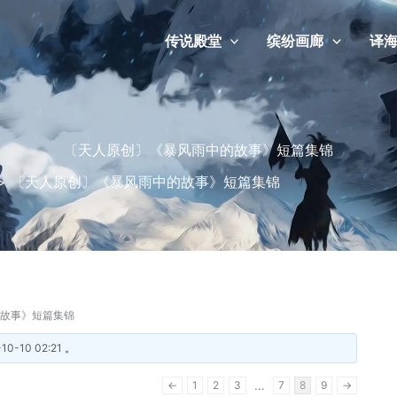
传说殿堂
缤纷画廊
译
〔天人原创〕《暴风雨中的故事》短篇集锦
>
〔天人原创〕《暴风雨中的故事》短篇集锦
故事》短篇集锦
-10-10 02:21
。
…
←
1
2
3
7
8
9
→