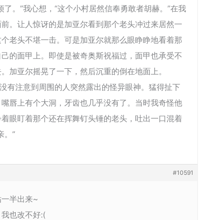
烦了。”我心想，“这个小村居然信奉勇敢者胡赫。”在我
面前。让人惊讶的是加亚尔看到那个老头冲过来居然一
这个老头不堪一击。可是加亚尔就那么眼睁睁地看着那
自己的面甲上。即使是被奇奥斯祝福过，面甲也承受不
去。加亚尔摇晃了一下，然后沉重的倒在地面上。
没有注意到周围的人突然露出的怪异眼神。猛得扯下
，嘴唇上有个大洞，牙齿也几乎没有了。当时我奇怪他
睁着眼盯着那个还在挥舞钉头锤的老头，吐出一口混着
亲。”
#10591
一半出来~
我也改不好:(