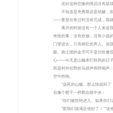
还好这种悲惨的情况没有延续很
不知道是奇奥斯还是胡赫，加亚
――要是任务过时没有完成，我
离开的时候没有一个人来送我们
奇怪的事：没有炊烟，没有小孩
门望进去，只有精壮的男人。加
眼。骑士团的金币可不是付给傻
心――今天是山贼来打秋风的日
而是村外狂野的马蹄声和呼喝声：
空中炸响。
“该死的山贼，那么快就到了！
后像个靶子一样戳在路中央：
“你们被拒绝进入。如果你们进
“那我们就满足他好了！”“送他