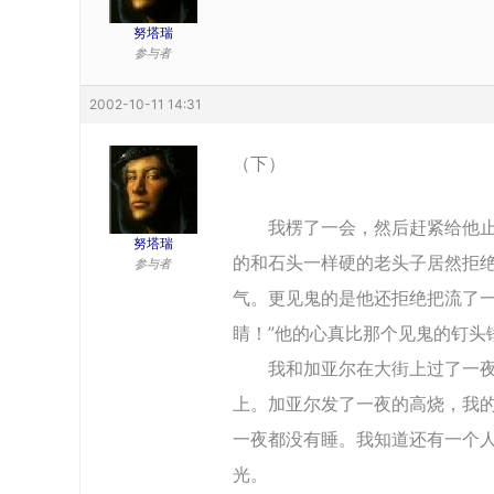
努塔瑞
参与者
2002-10-11 14:31
（下）
我楞了一会，然后赶紧给他止血
努塔瑞
的和石头一样硬的老头子居然拒
参与者
气。更见鬼的是他还拒绝把流了一
睛！”他的心真比那个见鬼的钉头
我和加亚尔在大街上过了一夜，
上。加亚尔发了一夜的高烧，我
一夜都没有睡。我知道还有一个
光。