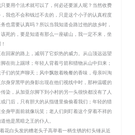
我只要用个法术就可以了，何必还要派人呢？当然收费
务，我也不会和钱过不去的，只是这个小子的认真程度
任务也需要认真吗？所以当我知道会路过他的故乡时，
。该死的，要是知道有那么一座破山，我一定不来，坐
啊！
回家的路上，减弱了它炽热的威力。从山顶远远望
着脚在街上踢球；年轻人背着弓箭和猎物从山中归来；
孩子们的笑声聊天；风中飘散着晚餐的香味，母亲叫淘
亚尔身穿黑甲的身影出现在他们视线中时，那种温暖的
会传染，从加亚尔脚下到小村的另一头很快都没有了人
里或门后，只有胆大的从指缝里偷偷看我们；年轻的猎
在全身甲面前就像玩笑；老人们则盯着这个穿着不祥的
知道他是黑暗之王的仆人。
着花白头发的糟老头子高举着一柄生锈的钉头锤从近