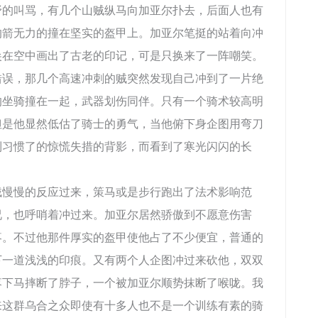
野的叫骂，有几个山贼纵马向加亚尔扑去，后面人也有
的箭无力的撞在坚实的盔甲上。加亚尔笔挺的站着向冲
尖在空中画出了古老的印记，可是只换来了一阵嘲笑。
，那几个高速冲刺的贼突然发现自己冲到了一片绝
的坐骑撞在一起，武器划伤同伴。只有一个骑术较高明
但是他显然低估了骑士的勇气，当他俯下身企图用弯刀
到习惯了的惊慌失措的背影，而看到了寒光闪闪的长
慢的反应过来，策马或是步行跑出了法术影响范
况，也呼哨着冲过来。加亚尔居然骄傲到不愿意伤害
疼。不过他那件厚实的盔甲使他占了不少便宜，普通的
下一道浅浅的印痕。又有两个人企图冲过来砍他，双双
落下马摔断了脖子，一个被加亚尔顺势抹断了喉咙。我
来这群乌合之众即使有十多人也不是一个训练有素的骑