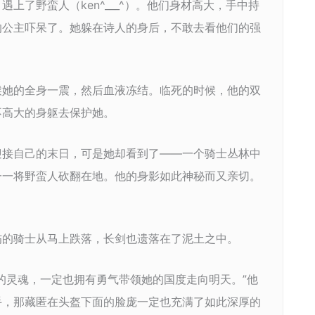
上了野蛮人（ken^___^）。他们身材高大，手中持
的公主吓呆了。她躲在诗人的身后，不敢去看他们的强
候她的全身一震，然后血液冻结。临死的时候，他的双
不高大的身躯去保护她。
迎接自己的末日，可是她却看到了――一个骑士丛林中
一一将野蛮人砍翻在地。他的身影如此神秘而又亲切。
伤的骑士从马上跌落，长剑也遗落在了泥土之中。
的灵魂，一定也拥有勇气带领她的国度走向明天。”他
手，那藏匿在头盔下面的脸庞一定也充满了如此深厚的