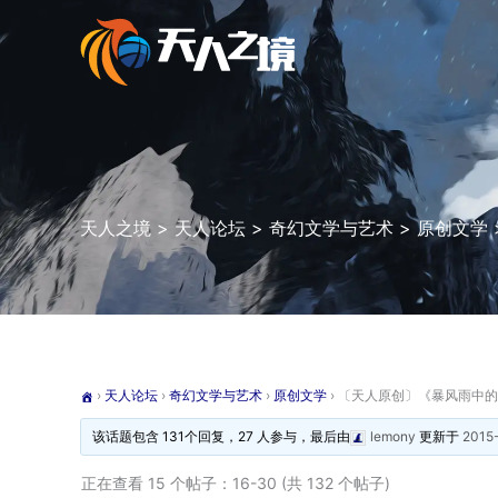
跳
至
内
容
天人之境
>
天人论坛
>
奇幻文学与艺术
>
原创文学
›
天人论坛
›
奇幻文学与艺术
›
原创文学
›
〔天人原创〕《暴风雨中的
该话题包含 131个回复，27 人参与，最后由
lemony
更新于
2015
正在查看 15 个帖子：16-30 (共 132 个帖子)