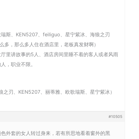
：
、KEN5207、feiliguo、星宁紫冰、海狼之刃
那么多，那么多人住在酒店里，老板真发财啊）
大厅里讲故事的5人、酒店房间里睡不着的客人或者风雨
的人，职业不限。
、海狼之刃、KEN5207、丽蒂雅、欧歌瑞斯、星宁紫冰）
#10505
颜色外套的女人转过身来，若有所思地看着窗外的黑