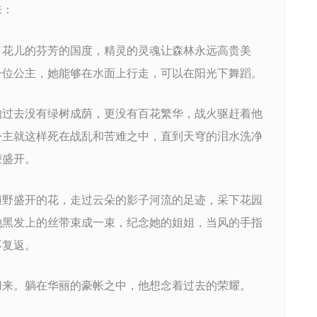
来：
了花儿的芬芳的国度，精灵的灵魂让森林永远高贵美
一位公主，她能够在水面上行走，可以在阳光下舞蹈。
的过去没有绿树成荫，更没有百花繁华，战火驱赶着他
公主就这样死在战乱和苦难之中，直到天穹的泪水洗净
荣盛开。
遍野盛开的花，走过云朵的影子河流的足迹，采下花园
她黑发上的丝带束成一束，纪念她的姐姐，当风的手指
不复返。
归来。躺在华丽的豪帐之中，他想念着过去的荣耀。