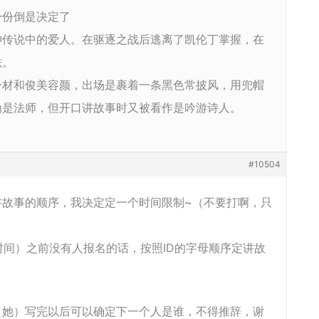
身份倒是决定了
神传说中的爱人。在驱逐之战后逃离了凯伦丁掌握，在
法。
身材和俊美容颜，出场是裹着一条黑色常披风，用兜帽
为是法师，但开口讲故事时又被看作是吟游诗人。
#10504
讲故事的顺序，我决定定一个时间限制~（不要打啊，只
时间）之前没有人报名的话，按照ID的字母顺序定讲故
（她）写完以后可以确定下一个人是谁，不得推辞，谢