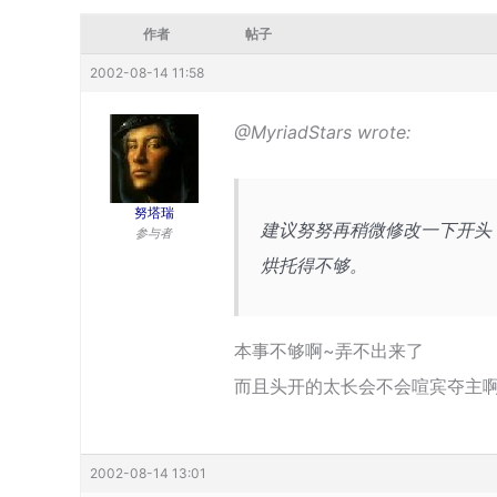
作者
帖子
2002-08-14 11:58
@MyriadStars wrote:
努塔瑞
建议努努再稍微修改一下开头
参与者
烘托得不够。
本事不够啊~弄不出来了
而且头开的太长会不会喧宾夺主
2002-08-14 13:01