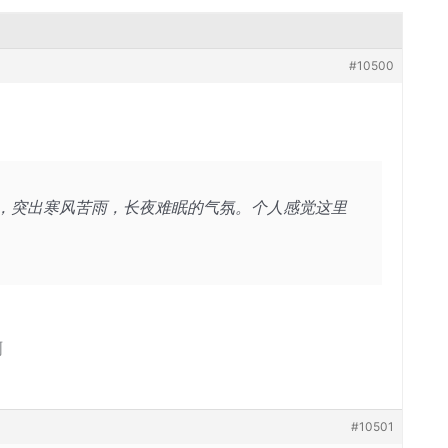
#10500
，突出寒风苦雨，长夜难眠的气氛。个人感觉这里
啊
#10501