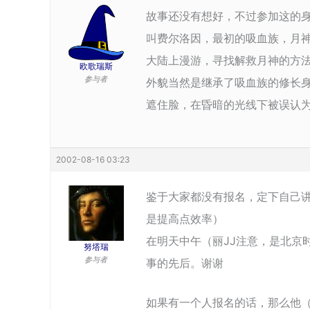
故事还没有想好，不过参加这的
叫费尔洛因，最初的吸血族，月
大陆上漫游，寻找解救月神的方
欧歌瑞斯
参与者
外貌当然是继承了吸血族的修长
遮住脸，在昏暗的光线下被误认
2002-08-16 03:23
鉴于大家都没有报名，定下自己
是提高点效率）
在明天中午（丽JJ注意，是北京
努塔瑞
参与者
事的先后。谢谢
如果有一个人报名的话，那么他