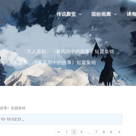
传说殿堂
缤纷画廊
译
〔天人原创〕《暴风雨中的故事》短篇集锦
>
〔天人原创〕《暴风雨中的故事》短篇集锦
故事》短篇集锦
-10-10 02:21
。
…
←
1
2
3
7
8
9
→